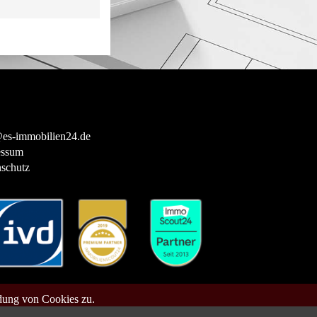
es-immobilien24.de
essum
schutz
dung von Cookies zu.