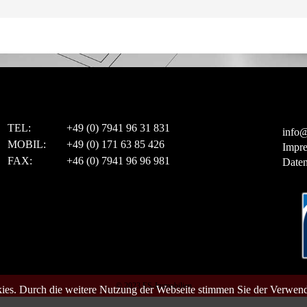
TEL:
+49 (0) 7941 96 31 831
info@
MOBIL:
+49 (0) 171 63 85 426
Impr
FAX:
+46 (0) 7941 96 96 981
Daten
© 2023 ES-Immobilien
es. Durch die weitere Nutzung der Webseite stimmen Sie der Verwen