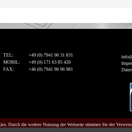
TEL:
+49 (0) 7941 96 31 831
info@
MOBIL:
+49 (0) 171 63 85 426
Impr
FAX:
+46 (0) 7941 96 96 981
Daten
© 2023 ES-Immobilien
es. Durch die weitere Nutzung der Webseite stimmen Sie der Verwen