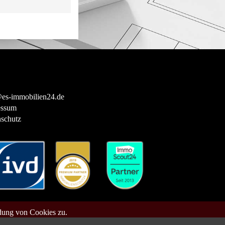
es-immobilien24.de
essum
schutz
dung von Cookies zu.