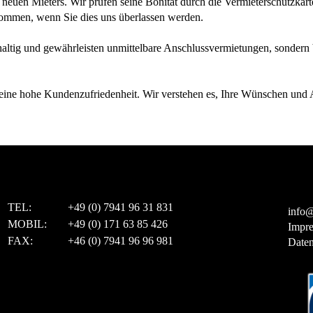
euen Mieters. Wir prüfen seine Bonität durch die Vermieterschutzkarte
ommen, wenn Sie dies uns überlassen werden.
haltig und gewährleisten unmittelbare Anschlussvermietungen, sondern
ine hohe Kundenzufriedenheit. Wir verstehen es, Ihre Wünschen und 
TEL:
+49 (0) 7941 96 31 831
info@
MOBIL:
+49 (0) 171 63 85 426
Impr
FAX:
+46 (0) 7941 96 96 981
Daten